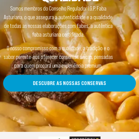
Somos membros do Conselho Regulador I.G.P. Faba
Asturiana, o que assegura a autenticidade e a qualidade
de todas as nossas elaborações com fabes, a autêntica
faba asturiana certificada.
O nosso compromisso com a qualidade, a tradição e o
sabor permite-nos oferecer conservas únicas, pensadas
para quem procura uma experiência premium.
DESCUBRE AS NOSSAS CONSERVAS