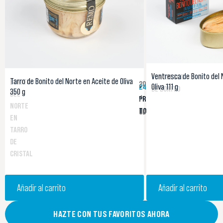
Ventresca de Bonito del 
VENTRESCA
Tarro de Bonito del Norte en Aceite de Oliva
BONITO
20,20 €
Oliva 111 g
242,40 €
-
DE BONITO
350 g
DEL
/
PRECIO
NORTE
TOTAL
UD.
EN
TARRO
DE
CRISTAL
Añadir al carrito
Añadir al carrito
HAZTE CON TUS FAVORITOS AHORA