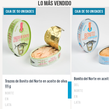
LO MÁS VENDIDO
CAJA DE 50 UNIDADES
CAJA DE 50 UNIDADES
Bonito del Norte en aceite
BONITO
Trozos de Bonito del Norte en aceite de oliva
BONITO
AGOTADO
DEL
111 g
DEL
Aviso de
NORTE
disponibilidad
NORTE
EN
EN
LATA
LATA