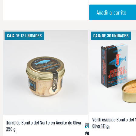
Añadir al carrito
CAJA DE 12 UNIDADES
CAJA DE 30 UNIDADES
Ventresca de Bonito del 
VENTRESCA
Tarro de Bonito del Norte en Aceite de Oliva
BONITO
20,20 €
Oliva 111 g
242,40 €
-
DE BONITO
350 g
DEL
/
PRECIO