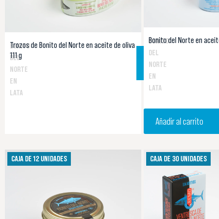
Bonito del Norte en aceite
BONITO
Trozos de Bonito del Norte en aceite de oliva
BONITO
AGOTADO
DEL
111 g
DEL
Aviso de
NORTE
disponibilidad
NORTE
EN
EN
LATA
LATA
Añadir al carrito
CAJA DE 12 UNIDADES
CAJA DE 30 UNIDADES