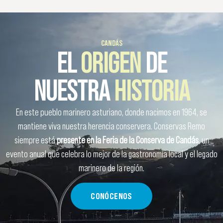
CANDÁS
EL
ORIGEN
DE
NUESTRA
HISTORIA
En este pueblo marinero asturiano, donde nacimos en 1964, se
mantiene viva nuestra herencia conservera. Conservas Remo
siempre está
presente en la Feria de la Conserva de Candás
, un
evento anual que celebra lo mejor de la gastronomía local y el legado
marinero de la región.
CONÓCENOS