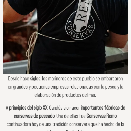
Desde hace siglos, los marineros de este pueblo se embarcaron
en grandes y pequeñas empresas relacionadas con la pesca y la
elaboración de productos del mar.
A
principios del siglo XX
, Candás vio nacer
importantes fábricas de
conservas de pescado
. Una de ellas fue
Conservas Remo
,
continuadora hoy de una tradición conservera que ha hecho de la