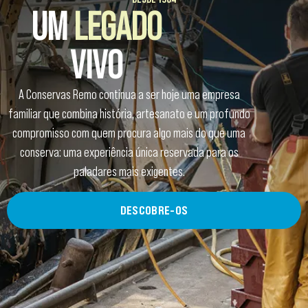
UM
LEGADO
VIVO
A Conservas Remo continua a ser hoje uma empresa
familiar que combina história, artesanato e um profundo
compromisso com quem procura algo mais do que uma
conserva: uma experiência única reservada para os
paladares mais exigentes.
DESCOBRE-OS