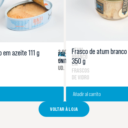
ATUM
Frasco de atum branco
 em azeite 111 g
3,60 €
180,00 €
PREÇO
BRANCO
350 g
/
UNITÁRIO
EM
UD.
FRASCOS
DE VIDRO
o
Añadir al carrito
VOLTAR À LOJA