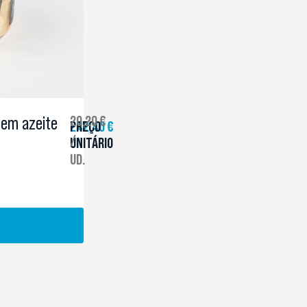
 em azeite
20,20 €
242,40 €
PREÇO
/
UNITÁRIO
UD.