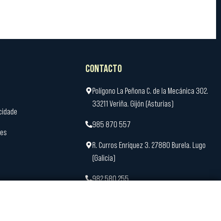
CONTACTO
Polígono La Peñona C. de la Mecánica 302.
33211 Veriña. Gijón (Asturias)
acidade
985 870 557
ies
R. Curros Enríquez 3. 27880 Burela. Lugo
(Galicia)
982 580 255
remo@conservasremo.es