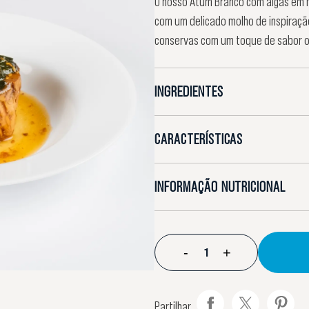
O nosso Atum Branco com algas em m
com um delicado molho de inspiraçã
conservas com um toque de sabor or
INGREDIENTES
CARACTERÍSTICAS
INFORMAÇÃO NUTRICIONAL
-
+
Partilhar