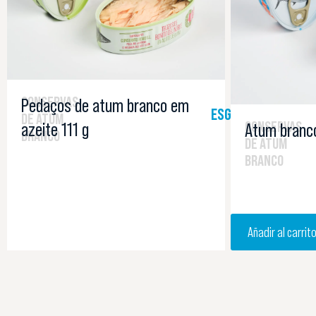
CONSERVAS
Pedaços de atum branco em
ESGOTADO
DE ATUM
azeite 111 g
CONSERVAS
Atum branco
BRANCO
DE ATUM
BRANCO
Añadir al carrit