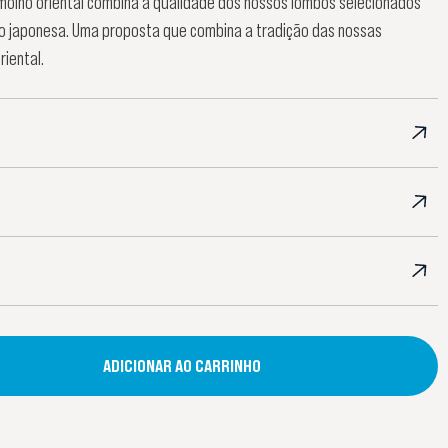
olho oriental combina a qualidade dos nossos lombos selecionados
o japonesa. Uma proposta que combina a tradição das nossas
iental.
ADICIONAR AO CARRINHO