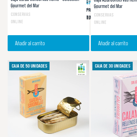
TU TIENDA
57,55 €
57,55 €
-
Gourmet del Mar
Gourmet del Mar
DE
DE
/
PRECIO
CONSERVAS
CONSERVAS
TOTAL
UD.
ONLINE
ONLINE
Añadir al carrito
Añadir al carrito
CAJA DE 50 UNIDADES
CAJA DE 30 UNIDADES