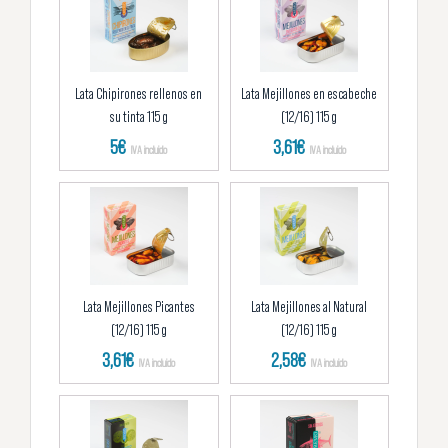
Lata Chipirones rellenos en
Lata Mejillones en escabeche
su tinta 115 g
(12/16) 115 g
5
€
3,61
€
IVA incluido
IVA incluido
Lata Mejillones Picantes
Lata Mejillones al Natural
(12/16) 115 g
(12/16) 115 g
3,61
€
2,58
€
IVA incluido
IVA incluido