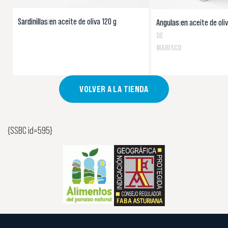
Sardinillas en aceite de oliva 120 g
Angulas en aceite de oliv
SARDINILLAS
CONSERVAS
DE
MARISCO
VOLVER A LA TIENDA
{SSBC id=595}