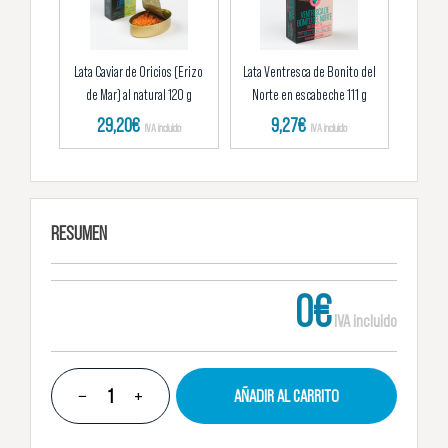
Lata Caviar de Oricios (Erizo
Lata Ventresca de Bonito del
de Mar) al natural 120 g
Norte en escabeche 111 g
29,20
€
9,27
€
IVA incluido
IVA incluido
RESUMEN
0€
IVA incluido
−
+
AÑADIR AL CARRITO