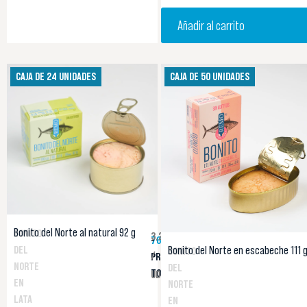
Añadir al carrito
CAJA DE 24 UNIDADES
CAJA DE 50 UNIDADES
Bonito del Norte al natural 92 g
BONITO
3,20 €
76,80 €
-
Bonito del Norte en escabeche 111 
DEL
BONITO
/
PRECIO
NORTE
DEL
TOTAL
UD.
EN
NORTE
LATA
EN