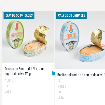
CAJA DE 50 UNIDADES
CAJA DE 50 UNIDADES
Trozos de Bonito del Norte en
BONITO
AGOTADO
aceite de oliva 111 g
Bonito del Norte en aceite de oliva 1
DEL
BONITO
NORTE
DEL
EN
NORTE
LATA
EN
LATA